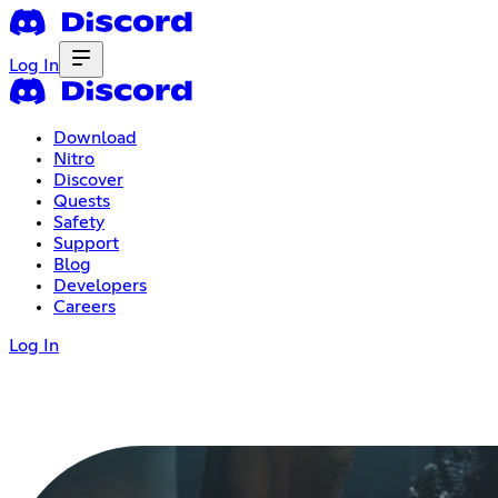
Log In
Download
Nitro
Discover
Quests
Safety
Support
Blog
Developers
Careers
Log In