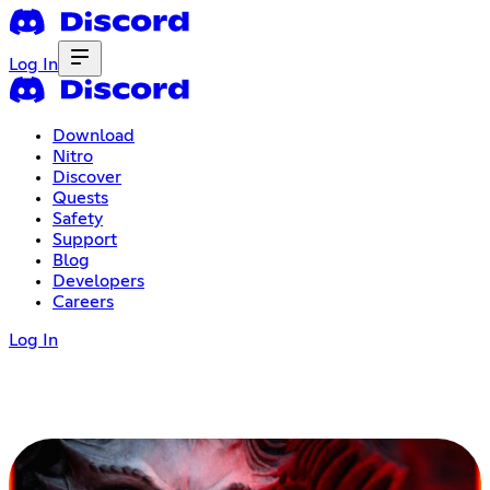
Log In
Download
Nitro
Discover
Quests
Safety
Support
Blog
Developers
Careers
Log In