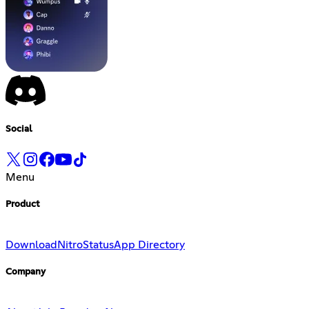
Social
Menu
Product
Download
Nitro
Status
App Directory
Company