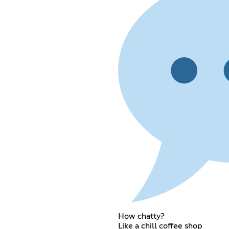
How chatty?
Like a chill coffee shop