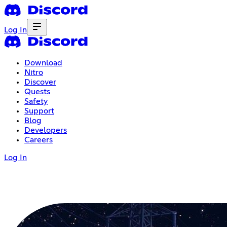
Log In
Download
Nitro
Discover
Quests
Safety
Support
Blog
Developers
Careers
Log In