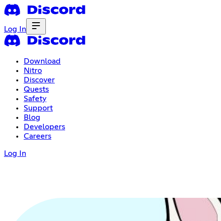
Log In
Download
Nitro
Discover
Quests
Safety
Support
Blog
Developers
Careers
Log In