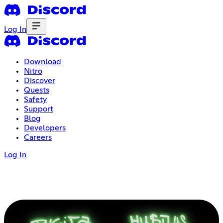
Log In
Download
Nitro
Discover
Quests
Safety
Support
Blog
Developers
Careers
Log In