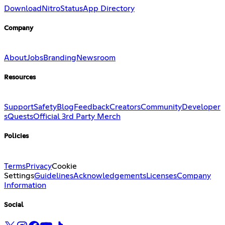
Download
Nitro
Status
App Directory
Company
About
Jobs
Branding
Newsroom
Resources
Support
Safety
Blog
Feedback
Creators
Community
Developer
s
Quests
Official 3rd Party Merch
Policies
Terms
Privacy
Cookie
Settings
Guidelines
Acknowledgements
Licenses
Company
Information
Social