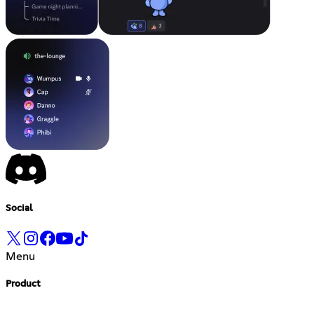
Social
Menu
Product