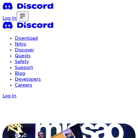
Log In
Download
Nitro
Discover
Quests
Safety
Support
Blog
Developers
Careers
Log In