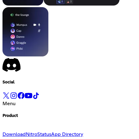
Social
Menu
Product
Download
Nitro
Status
App Directory