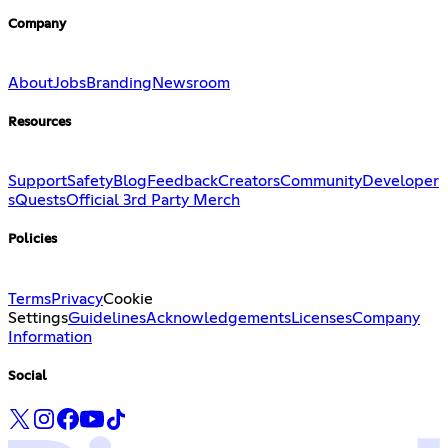
Company
About
Jobs
Branding
Newsroom
Resources
Support
Safety
Blog
Feedback
Creators
Community
Developer
s
Quests
Official 3rd Party Merch
Policies
Terms
Privacy
Cookie
Settings
Guidelines
Acknowledgements
Licenses
Company
Information
Social