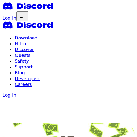
Log In
Download
Nitro
Discover
Quests
Safety
Support
Blog
Developers
Careers
Log In