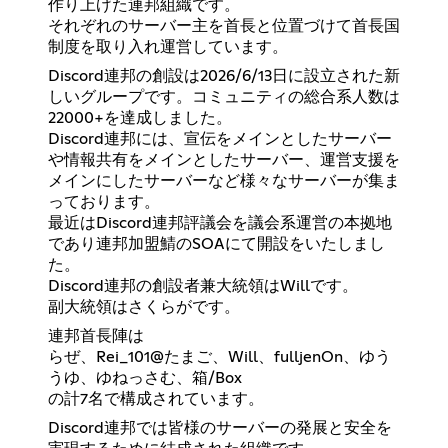
作り上げた連邦組織です。
それぞれのサーバー主を首長と位置づけて首長国
制度を取り入れ運営しています。
Discord連邦の創設は2026/6/13日に設立された新
しいグループです。コミュニティの総合系人数は
22000+を達成しました。
Discord連邦には、宣伝をメインとしたサーバー
や情報共有をメインとしたサーバー、運営支援を
メインにしたサーバーなど様々なサーバーが集ま
っております。
最近はDiscord連邦評議会を議会系運営の本拠地
であり連邦加盟鯖のSOAにて開設をいたしまし
た。
Discord連邦の創設者兼大統領はWillです。
副大統領はさくらがです。
連邦首長陣は
らぜ、Rei_101@たまご、Will、fulljenOn、ゆう
うゆ、ゆねっさむ、箱/Box
の計7名で構成されています。
Discord連邦では皆様のサーバーの発展と安全を