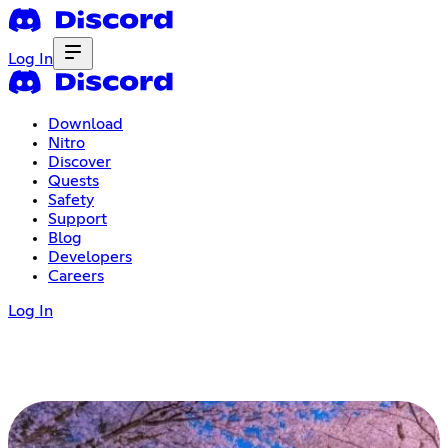
Log In
Download
Nitro
Discover
Quests
Safety
Support
Blog
Developers
Careers
Log In