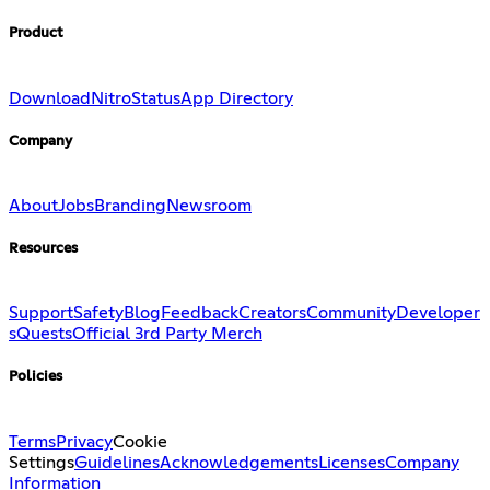
Product
Download
Nitro
Status
App Directory
Company
About
Jobs
Branding
Newsroom
Resources
Support
Safety
Blog
Feedback
Creators
Community
Developer
s
Quests
Official 3rd Party Merch
Policies
Terms
Privacy
Cookie
Settings
Guidelines
Acknowledgements
Licenses
Company
Information