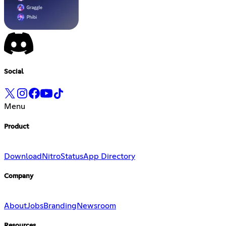
Social
Menu
Product
Download
Nitro
Status
App Directory
Company
About
Jobs
Branding
Newsroom
Resources