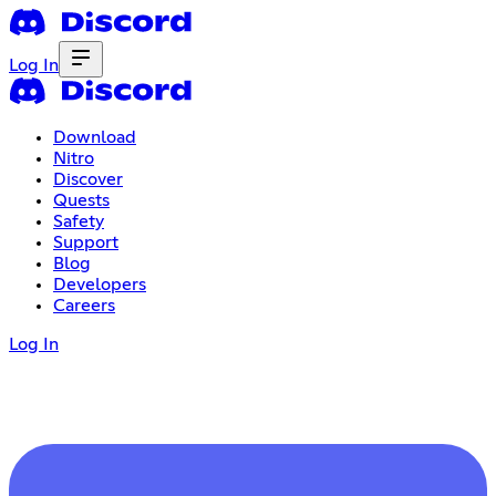
Log In
Download
Nitro
Discover
Quests
Safety
Support
Blog
Developers
Careers
Log In