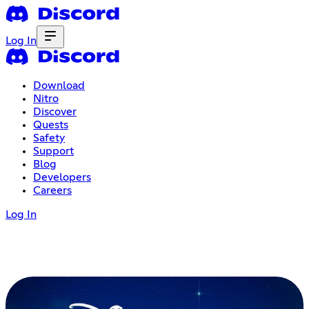
Log In
Download
Nitro
Discover
Quests
Safety
Support
Blog
Developers
Careers
Log In