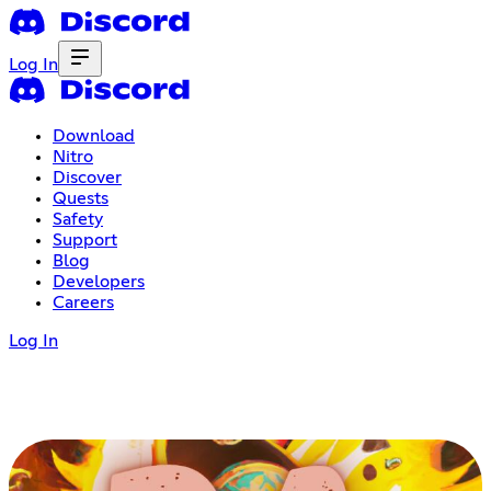
Log In
Download
Nitro
Discover
Quests
Safety
Support
Blog
Developers
Careers
Log In