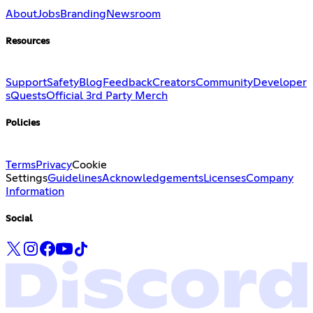
About
Jobs
Branding
Newsroom
Resources
Support
Safety
Blog
Feedback
Creators
Community
Developer
s
Quests
Official 3rd Party Merch
Policies
Terms
Privacy
Cookie
Settings
Guidelines
Acknowledgements
Licenses
Company
Information
Social