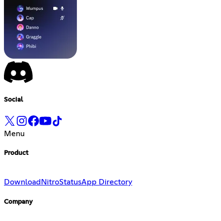
Social
Menu
Product
Download
Nitro
Status
App Directory
Company