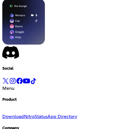
Social
Menu
Product
Download
Nitro
Status
App Directory
Company