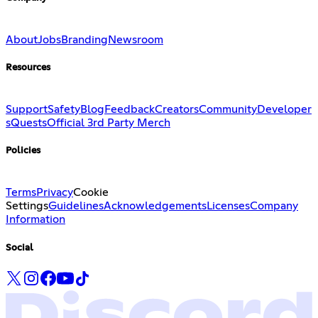
About
Jobs
Branding
Newsroom
Resources
Support
Safety
Blog
Feedback
Creators
Community
Developer
s
Quests
Official 3rd Party Merch
Policies
Terms
Privacy
Cookie
Settings
Guidelines
Acknowledgements
Licenses
Company
Information
Social