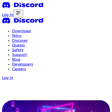
Log In
Download
Nitro
Discover
Quests
Safety
Support
Blog
Developers
Careers
Log In