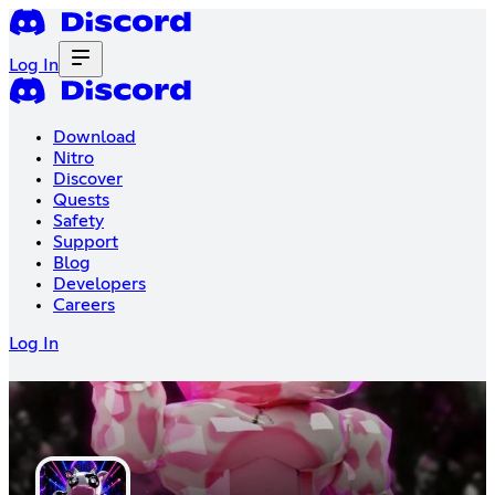
Log In
Download
Nitro
Discover
Quests
Safety
Support
Blog
Developers
Careers
Log In