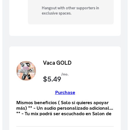
Hangout with other supporters in
exclusive spaces.
Vaca GOLD
/mo.
$
5.49
Purchase
Mismos beneficios ( Solo si quieres apoyar
más) ** - Un audio personalizado adicional**
** - Tu mix podrá ser escuchado en Salon de
Fiestas (PUEDE TARDAR PORQUÉ NO
DEPENDE DE MI)**