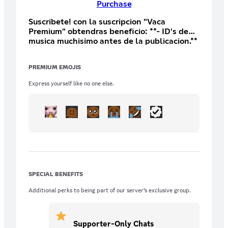
Purchase
Suscribete! con la suscripcion "Vaca
Premium" obtendras beneficio: **- ID's de
musica muchisimo antes de la publicacion.**
**- Tus sugerencias de musica seran 100%
subidas al juego** **- 1 Mix 100 %
PREMIUM EMOJIS
personalizado por ti mismo** (Solo una vez,
no todos los meses) **- Tu mix podrá ser
Express yourself like no one else.
escuchado en Salon de Fiestas (PUEDE
TARDAR PORQUÉ NO DEPENDE DE MI)**
**- Rol especial en el grupo**
SPECIAL BENEFITS
Additional perks to being part of our server’s exclusive group.
Supporter-Only Chats