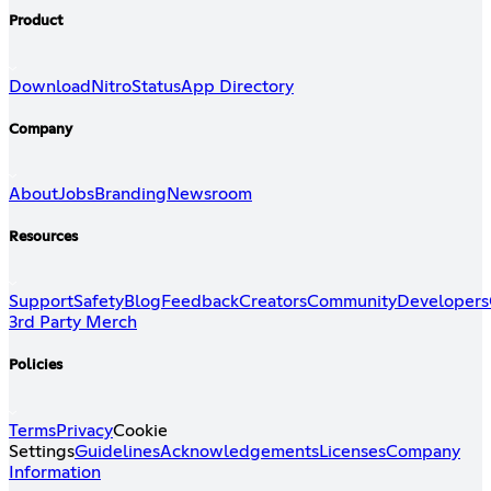
Product
Download
Nitro
Status
App Directory
Company
About
Jobs
Branding
Newsroom
Resources
Support
Safety
Blog
Feedback
Creators
Community
Developers
3rd Party Merch
Policies
Terms
Privacy
Cookie
Settings
Guidelines
Acknowledgements
Licenses
Company
Information