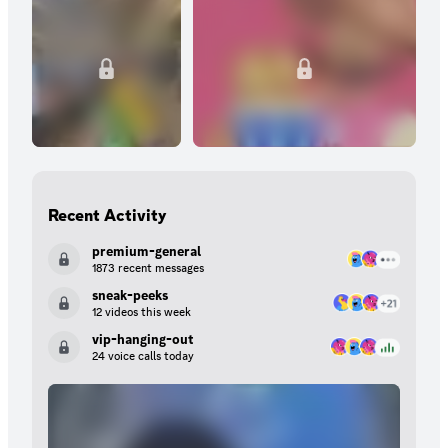
Recent Activity
premium-general
1873 recent messages
sneak-peeks
12 videos this week
vip-hanging-out
24 voice calls today