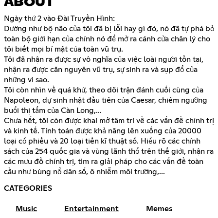
ABOUT
Ngày thứ 2 vào Đài Truyền Hình:
Dường như bộ não của tôi đã bị lỗi hay gì đó, nó đã tự phá bỏ
toàn bộ giới hạn của chính nó để mở ra cánh cửa chân lý cho
tôi biết mọi bí mật của toàn vũ trụ.
Tôi đã nhận ra được sự vô nghĩa của việc loài người tồn tại,
nhận ra được căn nguyên vũ trụ, sự sinh ra và sụp đổ của
những vì sao.
Tôi còn nhìn về quá khứ, theo dõi trận đánh cuối cùng của
Napoleon, dự sinh nhật đầu tiên của Caesar, chiêm ngưỡng
buổi thị tẩm của Càn Long,...
Chưa hết, tôi còn được khai mở tâm trí về các vấn đề chính trị
và kinh tế. Tính toán được khả năng lên xuống của 20000
loại cổ phiếu và 20 loại tiền kĩ thuật số. Hiểu rõ các chính
sách của 254 quốc gia và vùng lãnh thổ trên thế giới, nhận ra
các mưu đồ chính trị, tìm ra giải pháp cho các vấn đề toàn
cầu như bùng nổ dân số, ô nhiễm môi trường,...
CATEGORIES
Music
Entertainment
Memes