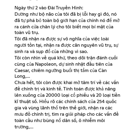
Ngày thứ 2 vào Đài Truyền Hình:
Dường như bộ não của tôi đã bị lỗi hay gì đó, nó
đã tự phá bỏ toàn bộ giới hạn của chính nó để mở
ra cánh cửa chân lý cho tôi biết mọi bí mật của
toàn vũ trụ.
Tôi đã nhận ra được sự vô nghĩa của việc loài
người tồn tại, nhận ra được căn nguyên vũ trụ, sự
sinh ra và sụp đổ của những vì sao.
Tôi còn nhìn về quá khứ, theo dõi trận đánh cuối
cùng của Napoleon, dự sinh nhật đầu tiên của
Caesar, chiêm ngưỡng buổi thị tẩm của Càn
Long,...
Chưa hết, tôi còn được khai mở tâm trí về các vấn
đề chính trị và kinh tế. Tính toán được khả năng
lên xuống của 20000 loại cổ phiếu và 20 loại tiền
kĩ thuật số. Hiểu rõ các chính sách của 254 quốc
gia và vùng lãnh thổ trên thế giới, nhận ra các
mưu đồ chính trị, tìm ra giải pháp cho các vấn đề
toàn cầu như bùng nổ dân số, ô nhiễm môi
trường,...