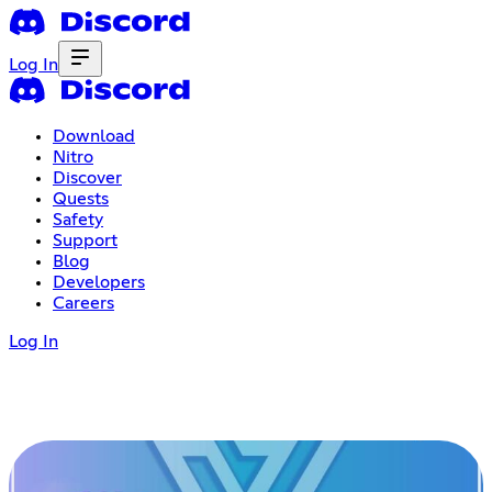
Log In
Download
Nitro
Discover
Quests
Safety
Support
Blog
Developers
Careers
Log In