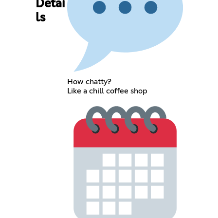
Detai
ls
How chatty?
Like a chill coffee shop