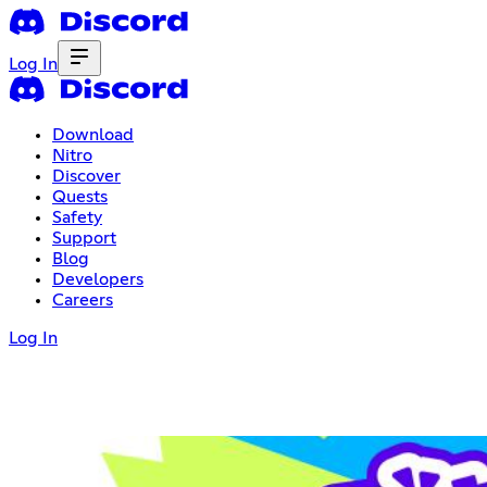
Log In
Download
Nitro
Discover
Quests
Safety
Support
Blog
Developers
Careers
Log In