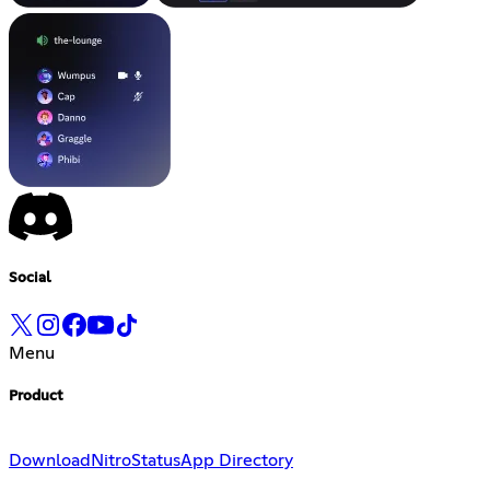
Social
Menu
Product
Download
Nitro
Status
App Directory