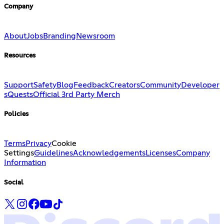
Company
About
Jobs
Branding
Newsroom
Resources
Support
Safety
Blog
Feedback
Creators
Community
Developer
s
Quests
Official 3rd Party Merch
Policies
Terms
Privacy
Cookie
Settings
Guidelines
Acknowledgements
Licenses
Company
Information
Social