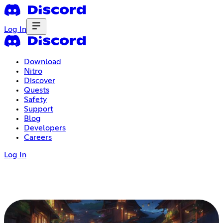
Log In
Download
Nitro
Discover
Quests
Safety
Support
Blog
Developers
Careers
Log In