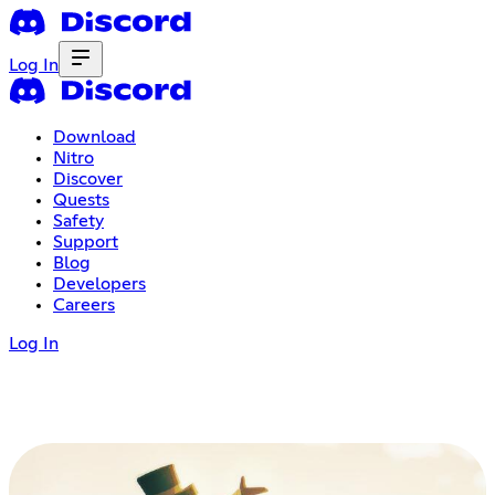
Log In
Download
Nitro
Discover
Quests
Safety
Support
Blog
Developers
Careers
Log In