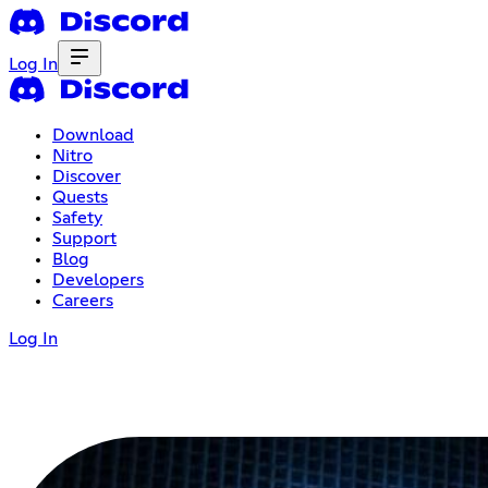
Log In
Download
Nitro
Discover
Quests
Safety
Support
Blog
Developers
Careers
Log In