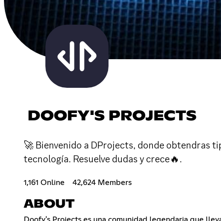
DOOFY'S PROJECTS
🚀 Bienvenido a DProjects, donde obtendras ti
tecnología. Resuelve dudas y crece🔥.
1,161 Online
42,624 Members
ABOUT
Doofy's Projects es una comunidad legendaria que llev