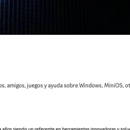
ps, amigos, juegos y ayuda sobre Windows, MiniOS, ot
a años siendo un referente en herramientas innovadoras y sol