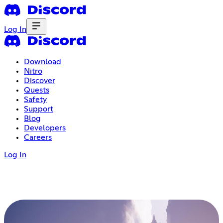
Log In
Download
Nitro
Discover
Quests
Safety
Support
Blog
Developers
Careers
Log In