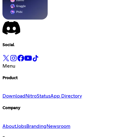
Social
Menu
Product
Download
Nitro
Status
App Directory
Company
About
Jobs
Branding
Newsroom