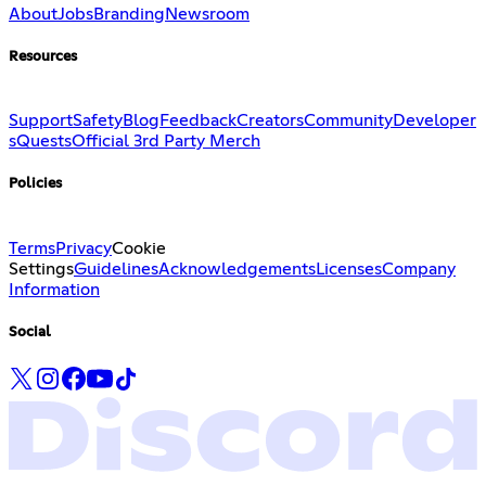
About
Jobs
Branding
Newsroom
Resources
Support
Safety
Blog
Feedback
Creators
Community
Developer
s
Quests
Official 3rd Party Merch
Policies
Terms
Privacy
Cookie
Settings
Guidelines
Acknowledgements
Licenses
Company
Information
Social