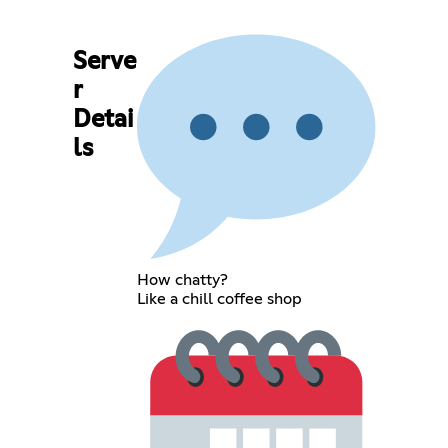
Serve
r
Detai
ls
How chatty?
Like a chill coffee shop