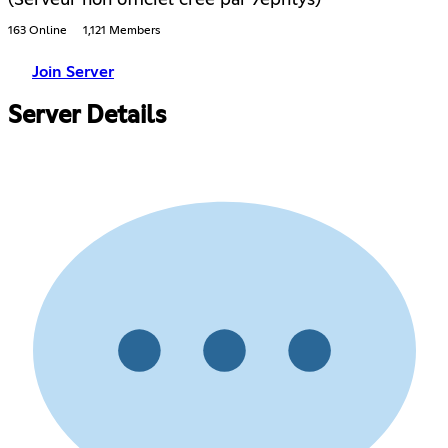
(Serveur non officiel créé par 7ephtys)
163 Online
1,121 Members
Join Server
Server Details