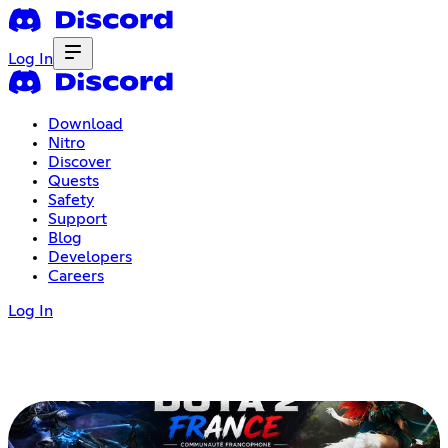
Log In
Download
Nitro
Discover
Quests
Safety
Support
Blog
Developers
Careers
Log In