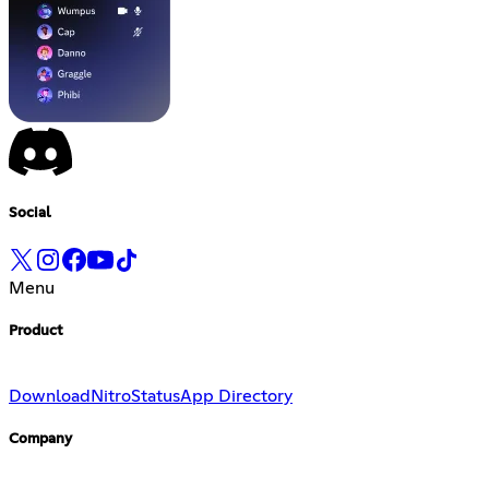
Social
Menu
Product
Download
Nitro
Status
App Directory
Company