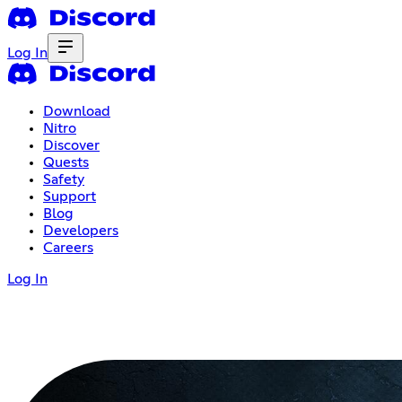
Log In
Download
Nitro
Discover
Quests
Safety
Support
Blog
Developers
Careers
Log In