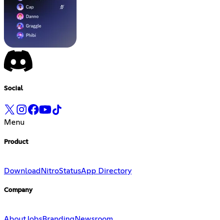
Social
Menu
Product
Download
Nitro
Status
App Directory
Company
About
Jobs
Branding
Newsroom