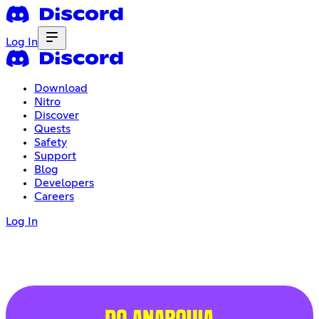
Log In
Download
Nitro
Discover
Quests
Safety
Support
Blog
Developers
Careers
Log In