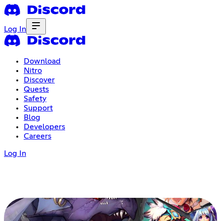
Log In
Download
Nitro
Discover
Quests
Safety
Support
Blog
Developers
Careers
Log In