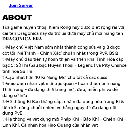
Join Server
ABOUT
Tựa game huyền thoại Kiếm Rồng hay được biết rộng rãi với
cái tên Dragonica nay đã trở lại dưới máy chủ mới mang tên
𝐃𝐑𝐀𝐆𝐎𝐍𝐈𝐂𝐀 𝐄𝐑𝐀.
✨Máy chủ Việt Nam sớm nhất thành công sửa và giữ được
cốt lõi 'Né Tránh - Chính Xác' chuẩn nhất trong PvP, BSQ
✨Máy chủ đầu tiên tự hoàn thiện và triển khai Tinh Hóa cấp
bậc 5: Sử Thi (Sau bậc Huyền Thoại - Legend) và Pity Chance
tinh hóa Sử Thi
✨Cập nhật hơn 40 Kĩ Năng Mới cho tất cả các class
✨Giao diện nhân vật mới trực quan - hoàn thiện tính năng
Thời Trang - đa dạng thời trang mới, đẹp, miễn phí và dễ
dàng sở hữu
✨Hệ thống Bí Bảo thăng cấp, nhằm đa dạng hóa Trang Bị &
liên kết cùng chuỗi nhiệm vụ hằng ngày để đa dạng nội
dung PvE
✨Hệ thống và vật dụng mới Pháp Khí - Bảo Khí - Chiến Khí -
Linh Khí. Cá nhân hóa Hào Quang của nhân vật