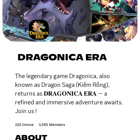
DRAGONICA ERA
The legendary game Dragonica, also
known as Dragon Saga (Kiếm Rồng),
returns as 𝐃𝐑𝐀𝐆𝐎𝐍𝐈𝐂𝐀 𝐄𝐑𝐀 — a
refined and immersive adventure awaits.
Join us !
220 Online
3,585 Members
ABOUT