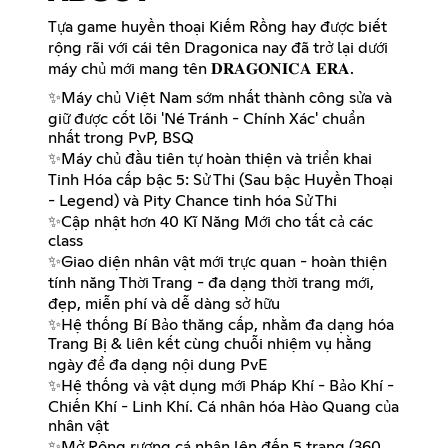
Tựa game huyền thoại Kiếm Rồng hay được biết
rộng rãi với cái tên Dragonica nay đã trở lại dưới
máy chủ mới mang tên 𝐃𝐑𝐀𝐆𝐎𝐍𝐈𝐂𝐀 𝐄𝐑𝐀.
✨Máy chủ Việt Nam sớm nhất thành công sửa và
giữ được cốt lõi 'Né Tránh - Chính Xác' chuẩn
nhất trong PvP, BSQ
✨Máy chủ đầu tiên tự hoàn thiện và triển khai
Tinh Hóa cấp bậc 5: Sử Thi (Sau bậc Huyền Thoại
- Legend) và Pity Chance tinh hóa Sử Thi
✨Cập nhật hơn 40 Kĩ Năng Mới cho tất cả các
class
✨Giao diện nhân vật mới trực quan - hoàn thiện
tính năng Thời Trang - đa dạng thời trang mới,
đẹp, miễn phí và dễ dàng sở hữu
✨Hệ thống Bí Bảo thăng cấp, nhằm đa dạng hóa
Trang Bị & liên kết cùng chuỗi nhiệm vụ hằng
ngày để đa dạng nội dung PvE
✨Hệ thống và vật dụng mới Pháp Khí - Bảo Khí -
Chiến Khí - Linh Khí. Cá nhân hóa Hào Quang của
nhân vật
✨Mở Rộng rương cá nhân lên đến 5 trang (360