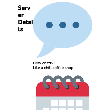
Serv
er
Detai
ls
How chatty?
Like a chill coffee shop