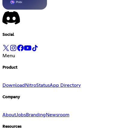
Social
Menu
Product
Download
Nitro
Status
App Directory
Company
About
Jobs
Branding
Newsroom
Resources