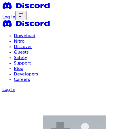
Log In
Download
Nitro
Discover
Quests
Safety
Support
Blog
Developers
Careers
Log In