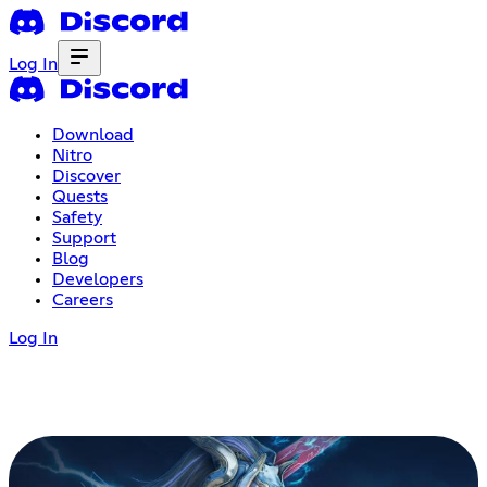
Log In
Download
Nitro
Discover
Quests
Safety
Support
Blog
Developers
Careers
Log In