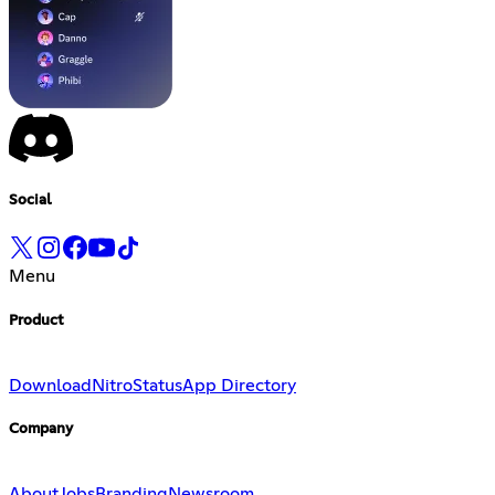
Social
Menu
Product
Download
Nitro
Status
App Directory
Company
About
Jobs
Branding
Newsroom