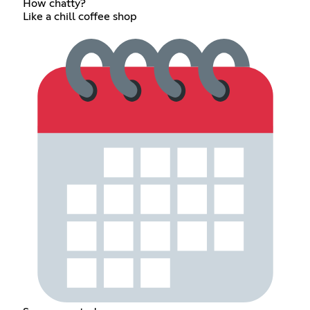
How chatty?
Like a chill coffee shop