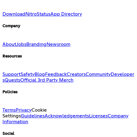
Download
Nitro
Status
App Directory
Company
About
Jobs
Branding
Newsroom
Resources
Support
Safety
Blog
Feedback
Creators
Community
Developer
s
Quests
Official 3rd Party Merch
Policies
Terms
Privacy
Cookie
Settings
Guidelines
Acknowledgements
Licenses
Company
Information
Social