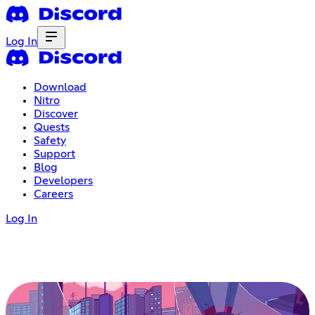
Log In
Download
Nitro
Discover
Quests
Safety
Support
Blog
Developers
Careers
Log In