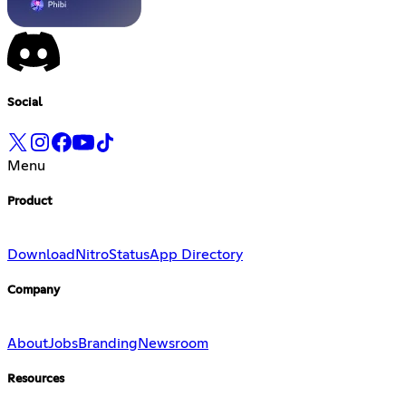
Social
Menu
Product
Download
Nitro
Status
App Directory
Company
About
Jobs
Branding
Newsroom
Resources