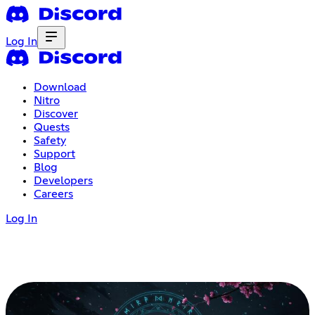
Log In
Download
Nitro
Discover
Quests
Safety
Support
Blog
Developers
Careers
Log In