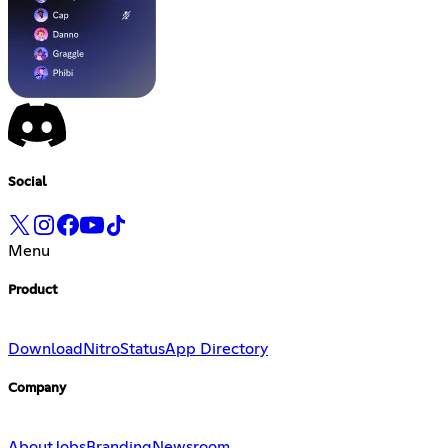
Social
Menu
Product
Download
Nitro
Status
App Directory
Company
About
Jobs
Branding
Newsroom