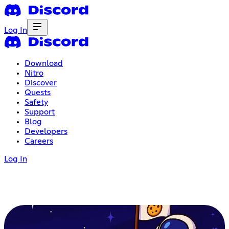
Log In
Download
Nitro
Discover
Quests
Safety
Support
Blog
Developers
Careers
Log In