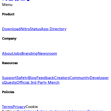
Menu
Product
Download
Nitro
Status
App Directory
Company
About
Jobs
Branding
Newsroom
Resources
Support
Safety
Blog
Feedback
Creators
Community
Developer
s
Quests
Official 3rd Party Merch
Policies
Terms
Privacy
Cookie