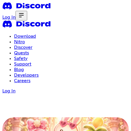
Log In
Download
Nitro
Discover
Quests
Safety
Support
Blog
Developers
Careers
Log In