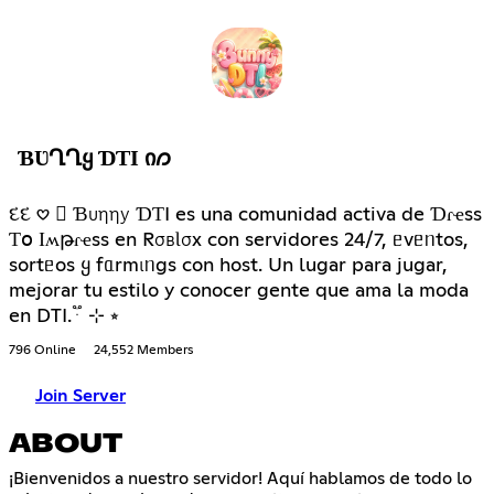
ƁƲՂՂᲧ ƊƬӀ Ი𐑼
દદ 𖹭 〬 Ɓυηηу ƊƬI es una comunidad activa de Ɗɾҽss
Ƭօ Ӏʍթɾҽss en RσвƖσx con servidores 24/7, ᥱvᥱᥒtos,
sortᥱos ყ fᥲrmιᥒgs con host. Un lugar para jugar,
mejorar tu estilo y conocer gente que ama la moda
en DTI. ֟ ּ ⊹ ⭒
796 Online
24,552 Members
Join Server
ABOUT
¡Bienvenidos a nuestro servidor! Aquí hablamos de todo lo