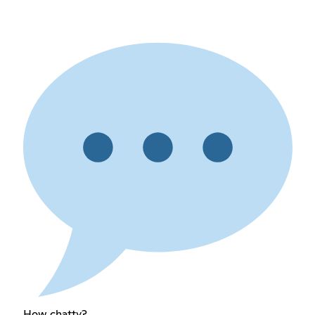
How chatty?