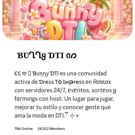
ƁƲՂՂᲧ ƊƬӀ Ი𐑼
દદ 𖹭 〬 Ɓυηηу ƊƬI es una comunidad
activa de Ɗɾҽss Ƭօ Ӏʍթɾҽss en RσвƖσx
con servidores 24/7, ᥱvᥱᥒtos, sortᥱos ყ
fᥲrmιᥒgs con host. Un lugar para jugar,
mejorar tu estilo y conocer gente que
ama la moda en DTI. ֟ ּ ⊹ ⭒
796 Online
24,552 Members