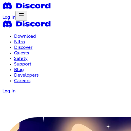
Log In
Download
Nitro
Discover
Quests
Safety
Support
Blog
Developers
Careers
Log In