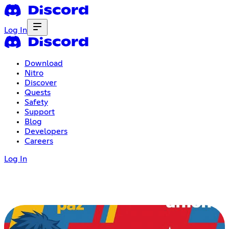
Log In
Download
Nitro
Discover
Quests
Safety
Support
Blog
Developers
Careers
Log In