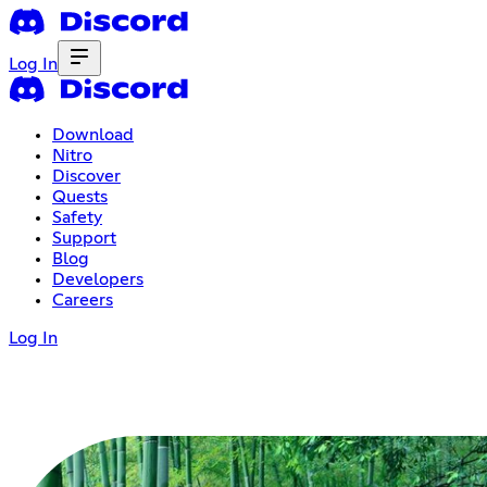
Log In
Download
Nitro
Discover
Quests
Safety
Support
Blog
Developers
Careers
Log In