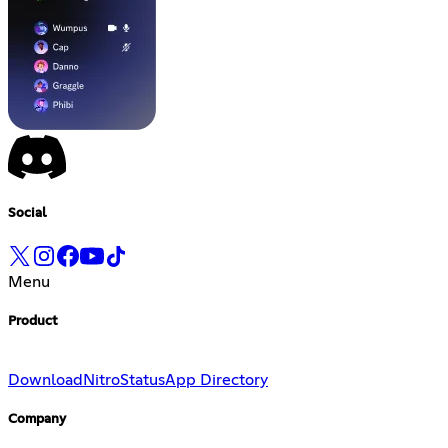
Social
Menu
Product
Download
Nitro
Status
App Directory
Company