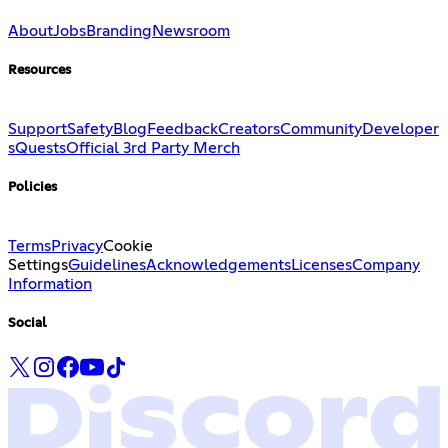
About
Jobs
Branding
Newsroom
Resources
Support
Safety
Blog
Feedback
Creators
Community
Developer
s
Quests
Official 3rd Party Merch
Policies
Terms
Privacy
Cookie
Settings
Guidelines
Acknowledgements
Licenses
Company
Information
Social