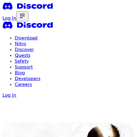
Log In
Download
Nitro
Discover
Quests
Safety
Support
Blog
Developers
Careers
Log In