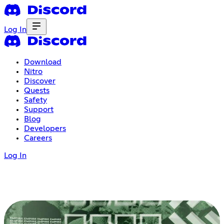
Log In
Download
Nitro
Discover
Quests
Safety
Support
Blog
Developers
Careers
Log In