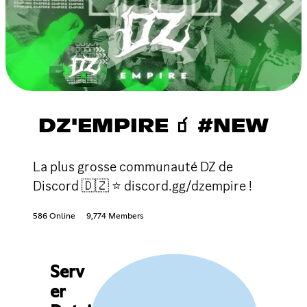
DZ'EMPIRE 🧃 #NEW
La plus grosse communauté DZ de
Discord 🇩🇿 ⭐ discord.gg/dzempire !
586 Online
9,774 Members
Serv
er