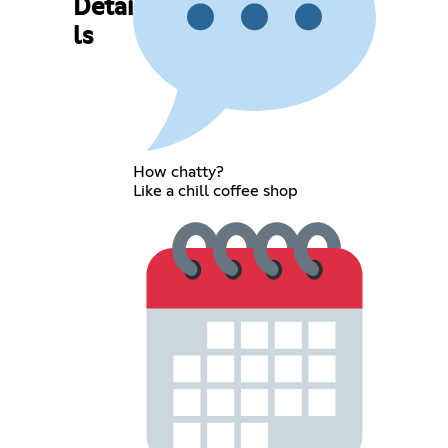
Detai
ls
How chatty?
Like a chill coffee shop