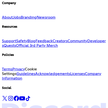
Company
About
Jobs
Branding
Newsroom
Resources
Support
Safety
Blog
Feedback
Creators
Community
Developer
s
Quests
Official 3rd Party Merch
Policies
Terms
Privacy
Cookie
Settings
Guidelines
Acknowledgements
Licenses
Company
Information
Social