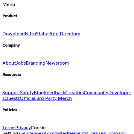
Menu
Product
Download
Nitro
Status
App Directory
Company
About
Jobs
Branding
Newsroom
Resources
Support
Safety
Blog
Feedback
Creators
Community
Developer
s
Quests
Official 3rd Party Merch
Policies
Terms
Privacy
Cookie
Settings
Guidelines
Acknowledgements
Licenses
Company