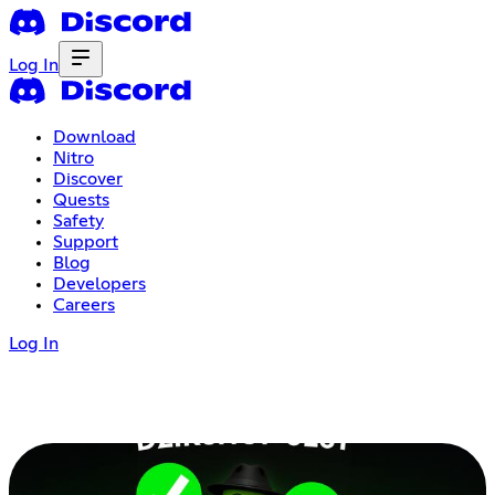
Log In
Download
Nitro
Discover
Quests
Safety
Support
Blog
Developers
Careers
Log In