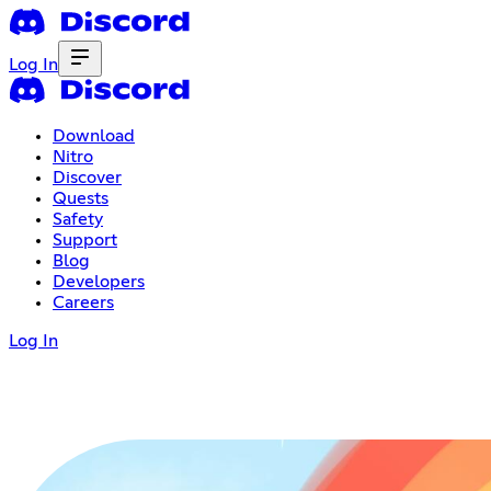
Log In
Download
Nitro
Discover
Quests
Safety
Support
Blog
Developers
Careers
Log In