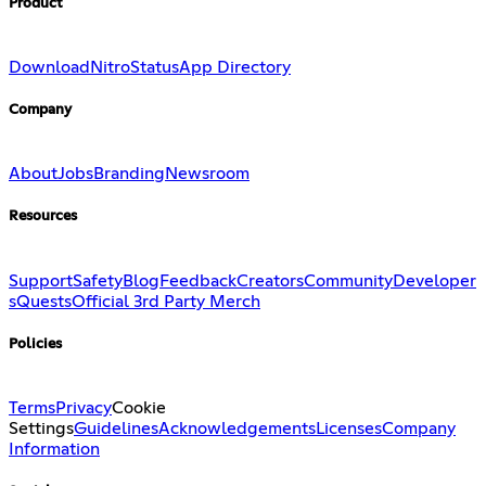
Product
Download
Nitro
Status
App Directory
Company
About
Jobs
Branding
Newsroom
Resources
Support
Safety
Blog
Feedback
Creators
Community
Developer
s
Quests
Official 3rd Party Merch
Policies
Terms
Privacy
Cookie
Settings
Guidelines
Acknowledgements
Licenses
Company
Information