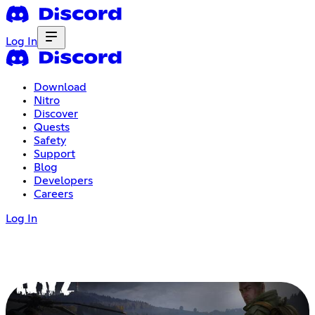
Log In
Download
Nitro
Discover
Quests
Safety
Support
Blog
Developers
Careers
Log In