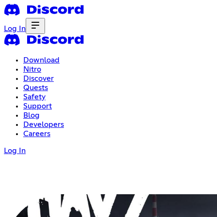
Log In
Download
Nitro
Discover
Quests
Safety
Support
Blog
Developers
Careers
Log In