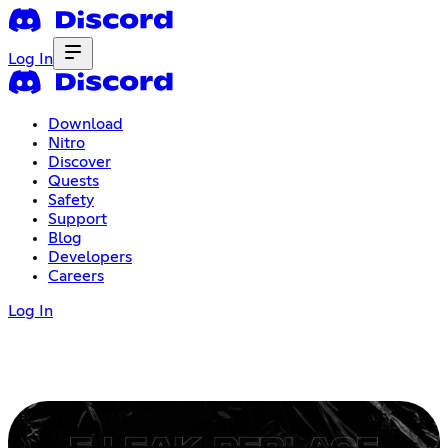
Log In
Download
Nitro
Discover
Quests
Safety
Support
Blog
Developers
Careers
Log In