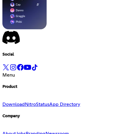
Social
Menu
Product
Download
Nitro
Status
App Directory
Company
About
Jobs
Branding
Newsroom