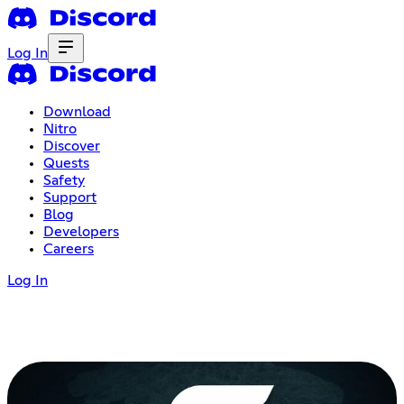
Log In
Download
Nitro
Discover
Quests
Safety
Support
Blog
Developers
Careers
Log In