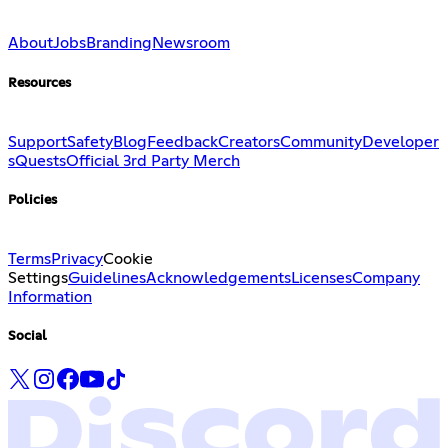
About
Jobs
Branding
Newsroom
Resources
Support
Safety
Blog
Feedback
Creators
Community
Developer
s
Quests
Official 3rd Party Merch
Policies
Terms
Privacy
Cookie
Settings
Guidelines
Acknowledgements
Licenses
Company
Information
Social