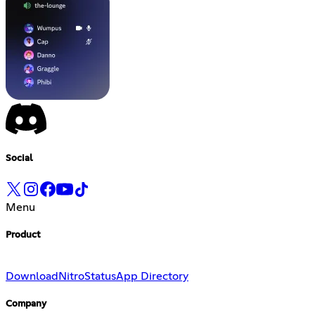
Social
Menu
Product
Download
Nitro
Status
App Directory
Company