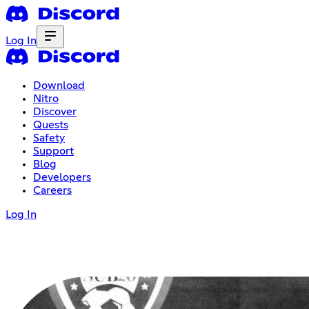
Log In
Download
Nitro
Discover
Quests
Safety
Support
Blog
Developers
Careers
Log In