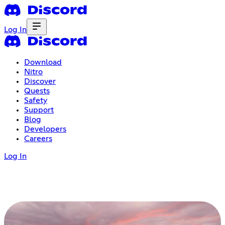
Log In
Download
Nitro
Discover
Quests
Safety
Support
Blog
Developers
Careers
Log In