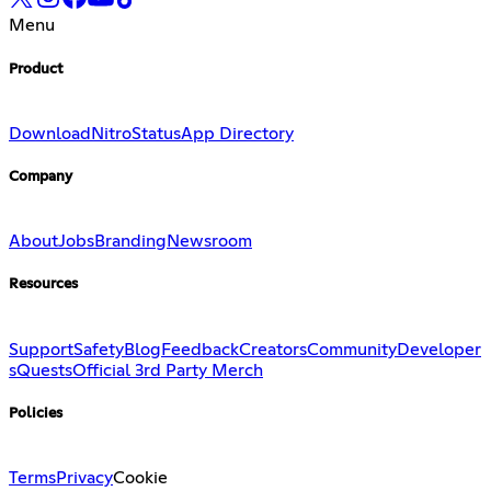
Menu
Product
Download
Nitro
Status
App Directory
Company
About
Jobs
Branding
Newsroom
Resources
Support
Safety
Blog
Feedback
Creators
Community
Developer
s
Quests
Official 3rd Party Merch
Policies
Terms
Privacy
Cookie