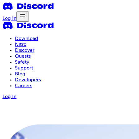
Log In
Download
Nitro
Discover
Quests
Safety
Support
Blog
Developers
Careers
Log In