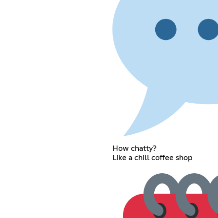
How chatty?
Like a chill coffee shop