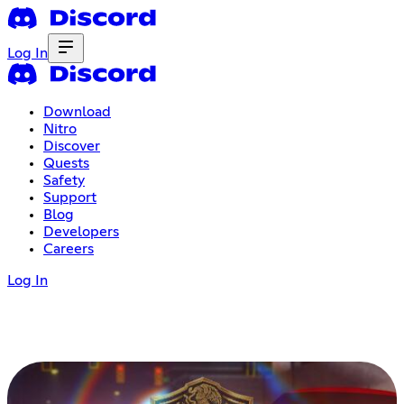
Log In
Download
Nitro
Discover
Quests
Safety
Support
Blog
Developers
Careers
Log In