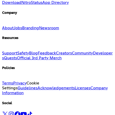
Download
Nitro
Status
App Directory
Company
About
Jobs
Branding
Newsroom
Resources
Support
Safety
Blog
Feedback
Creators
Community
Developer
s
Quests
Official 3rd Party Merch
Policies
Terms
Privacy
Cookie
Settings
Guidelines
Acknowledgements
Licenses
Company
Information
Social