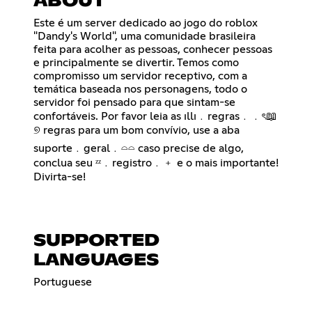
ABOUT
Este é um server dedicado ao jogo do roblox
"Dandy's World", uma comunidade brasileira
feita para acolher as pessoas, conhecer pessoas
e principalmente se divertir. Temos como
compromisso um servidor receptivo, com a
temática baseada nos personagens, todo o
servidor foi pensado para que sintam-se
confortáveis. Por favor leia as ⁠ıllı﹒regras﹒﹒ৎ📖
୭ regras para um bom convívio, use a aba
⁠suporte﹒geral﹒𓏏𓏏 caso precise de algo,
conclua seu ⁠ᶻᶻ﹒registro﹒﹢ e o mais importante!
Divirta-se!
SUPPORTED
LANGUAGES
Portuguese