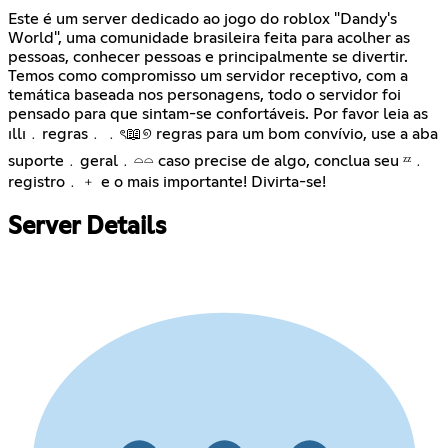
Este é um server dedicado ao jogo do roblox "Dandy's
World", uma comunidade brasileira feita para acolher as
pessoas, conhecer pessoas e principalmente se divertir.
Temos como compromisso um servidor receptivo, com a
temática baseada nos personagens, todo o servidor foi
pensado para que sintam-se confortáveis. Por favor leia as
⁠ıllı﹒regras﹒﹒ৎ📖୭ regras para um bom convívio, use a aba
⁠suporte﹒geral﹒𓏏𓏏 caso precise de algo, conclua seu ⁠ᶻᶻ﹒
registro﹒﹢ e o mais importante! Divirta-se!
Server Details