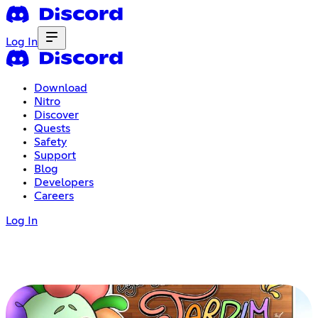
Log In
Download
Nitro
Discover
Quests
Safety
Support
Blog
Developers
Careers
Log In