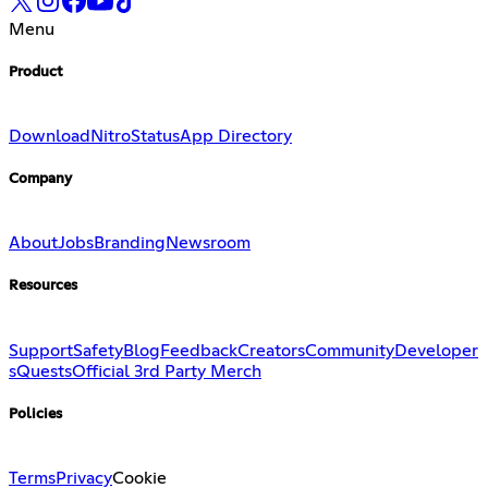
Menu
Product
Download
Nitro
Status
App Directory
Company
About
Jobs
Branding
Newsroom
Resources
Support
Safety
Blog
Feedback
Creators
Community
Developer
s
Quests
Official 3rd Party Merch
Policies
Terms
Privacy
Cookie