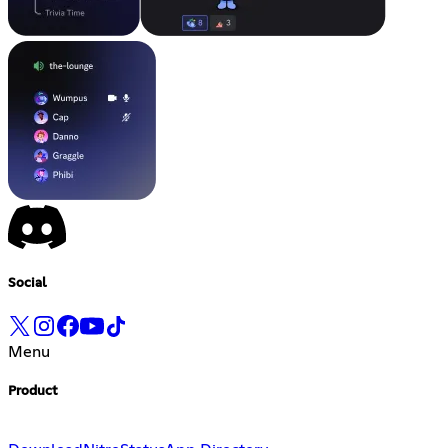
Social
Menu
Product