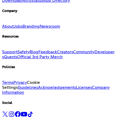
Download
Nitro
Status
App Directory
Company
About
Jobs
Branding
Newsroom
Resources
Support
Safety
Blog
Feedback
Creators
Community
Developer
s
Quests
Official 3rd Party Merch
Policies
Terms
Privacy
Cookie
Settings
Guidelines
Acknowledgements
Licenses
Company
Information
Social