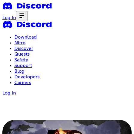
Log In
Download
Nitro
Discover
Quests
Safety
Support
Blog
Developers
Careers
Log In