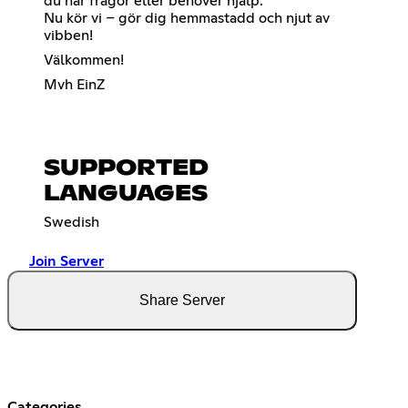
du har frågor eller behöver hjälp.
Nu kör vi – gör dig hemmastadd och njut av
vibben!
Välkommen!
Mvh EinZ
SUPPORTED
LANGUAGES
Swedish
Join Server
Share Server
Categories