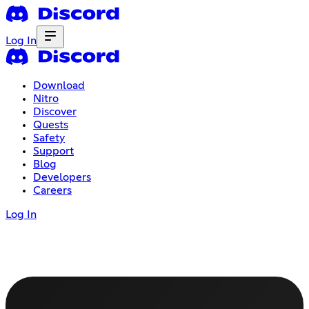
Log In
Download
Nitro
Discover
Quests
Safety
Support
Blog
Developers
Careers
Log In