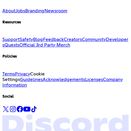
About
Jobs
Branding
Newsroom
Resources
Support
Safety
Blog
Feedback
Creators
Community
Developer
s
Quests
Official 3rd Party Merch
Policies
Terms
Privacy
Cookie
Settings
Guidelines
Acknowledgements
Licenses
Company
Information
Social