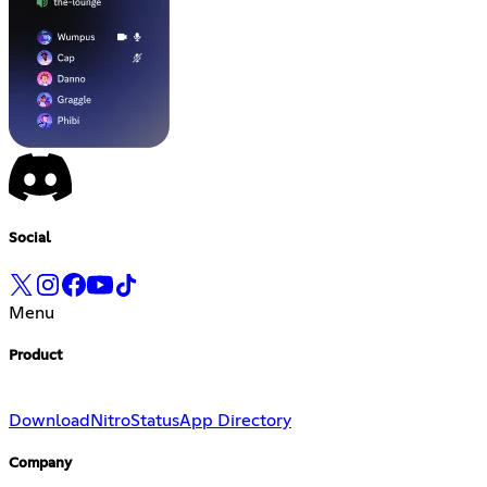
Social
Menu
Product
Download
Nitro
Status
App Directory
Company