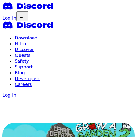
Log In
Download
Nitro
Discover
Quests
Safety
Support
Blog
Developers
Careers
Log In