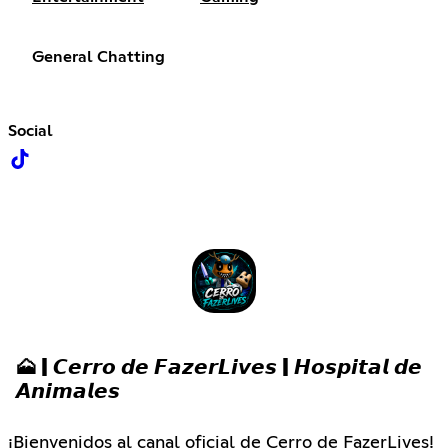
General Chatting
Social
🗻 | 𝘾𝙚𝙧𝙧𝙤 𝙙𝙚 𝙁𝙖𝙯𝙚𝙧𝙇𝙞𝙫𝙚𝙨 | 𝙃𝙤𝙨𝙥𝙞𝙩𝙖𝙡 𝙙𝙚
𝘼𝙣𝙞𝙢𝙖𝙡𝙚𝙨
¡Bienvenidos al canal oficial de Cerro de FazerLives!