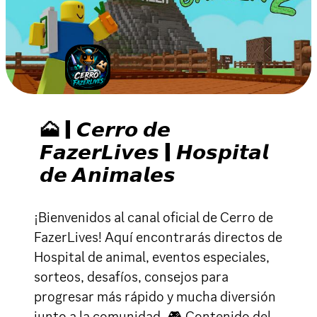
🗻 | 𝘾𝙚𝙧𝙧𝙤 𝙙𝙚
𝙁𝙖𝙯𝙚𝙧𝙇𝙞𝙫𝙚𝙨 | 𝙃𝙤𝙨𝙥𝙞𝙩𝙖𝙡
𝙙𝙚 𝘼𝙣𝙞𝙢𝙖𝙡𝙚𝙨
¡Bienvenidos al canal oficial de Cerro de
FazerLives! Aquí encontrarás directos de
Hospital de animal, eventos especiales,
sorteos, desafíos, consejos para
progresar más rápido y mucha diversión
junto a la comunidad. 🎮 Contenido del