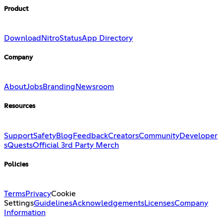
Product
Download
Nitro
Status
App Directory
Company
About
Jobs
Branding
Newsroom
Resources
Support
Safety
Blog
Feedback
Creators
Community
Developer
s
Quests
Official 3rd Party Merch
Policies
Terms
Privacy
Cookie
Settings
Guidelines
Acknowledgements
Licenses
Company
Information