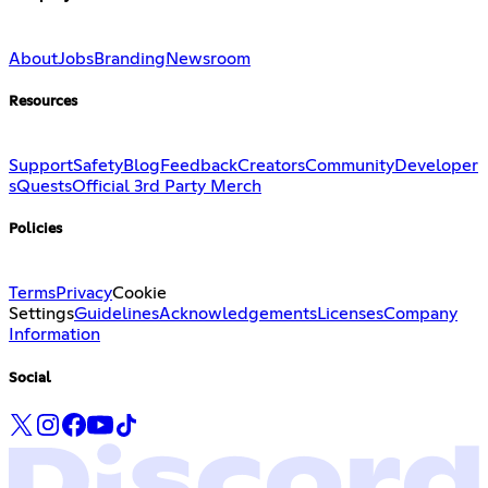
About
Jobs
Branding
Newsroom
Resources
Support
Safety
Blog
Feedback
Creators
Community
Developer
s
Quests
Official 3rd Party Merch
Policies
Terms
Privacy
Cookie
Settings
Guidelines
Acknowledgements
Licenses
Company
Information
Social