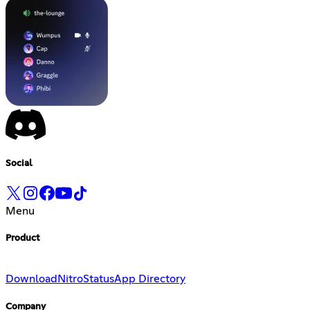
Social
Menu
Product
Download
Nitro
Status
App Directory
Company