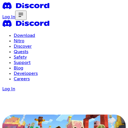
Log In
Download
Nitro
Discover
Quests
Safety
Support
Blog
Developers
Careers
Log In